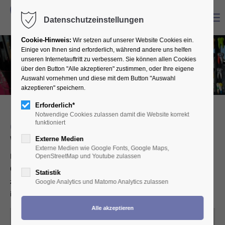
Menu
Datenschutzeinstellungen
Cookie-Hinweis:
Wir setzen auf unserer Website Cookies ein.
Einige von Ihnen sind erforderlich, während andere uns helfen
unseren Internetauftritt zu verbessern. Sie können allen Cookies
über den Button "Alle akzeptieren" zustimmen, oder Ihre eigene
Auswahl vornehmen und diese mit dem Button "Auswahl
akzeptieren" speichern.
Erforderlich*
Notwendige Cookies zulassen damit die Website korrekt
funktioniert
GEN Zahntechnik
Wir freuen uns auf Euer Kommen!
Externe Medien
Externe Medien wie Google Fonts, Google Maps,
Innungs-Event zum Mitmachen, Austauschen, Informieren,
OpenStreetMap und Youtube zulassen
Quatschen, Spaß haben, mit interessanten Vorträgen, Workshops
Statistik
zum Mitmachen, Fotobox, Steel-Darts-Meisterschaft, Kickern, .....
Google Analytics und Matomo Analytics zulassen
im Rheinforum in Wesseling! Seid dabei!