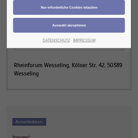
DATENSCHUTZ
IMPRESSUM
Rhein
forum Wesseling
, Kölner Str. 42, 50389
Wesseling
Anmeldedaten:
Vorname
*