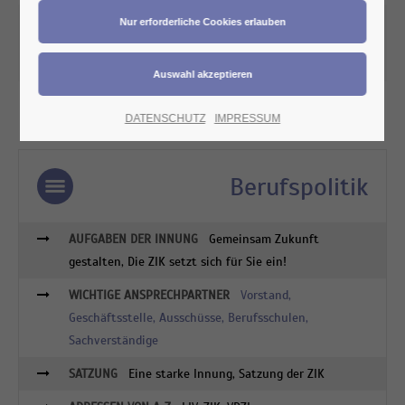
ZIK-Satzung-2017-04-26.pdf
DATENSCHUTZ
IMPRESSUM
Berufspolitik
AUFGABEN DER INNUNG
Gemeinsam Zukunft
gestalten, Die ZIK setzt sich für Sie ein!
WICHTIGE ANSPRECHPARTNER
Vorstand
,
Geschäftsstelle
,
Ausschüsse
,
Berufsschulen
,
Sachverständige
SATZUNG
Eine starke Innung, Satzung der ZIK