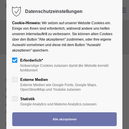
Menu
Datenschutzeinstellungen
Cookie-Hinweis:
Wir setzen auf unserer Website Cookies ein.
Einige von Ihnen sind erforderlich, während andere uns helfen
unseren Internetauftritt zu verbessern. Sie können allen Cookies
über den Button "Alle akzeptieren" zustimmen, oder Ihre eigene
Auswahl vornehmen und diese mit dem Button "Auswahl
akzeptieren" speichern.
Erforderlich*
Notwendige Cookies zulassen damit die Website korrekt
funktioniert
Eine starke Innung
für den Regierungsbezirk Köln
Externe Medien
Externe Medien wie Google Fonts, Google Maps,
Die Zahntechniker-Innung Köln vertritt seit 2007 ihre Mitglieder
OpenStreetMap und Youtube zulassen
im gesamten Regierungsbezirk Köln. Die aktuelle Satzung der
Statistik
Zahntechniker-Innung Köln wurde am 26. April 2017 einstimmig
Google Analytics und Matomo Analytics zulassen
auf der Mitgliederversammlung beschlossen.
Download: Satzung der Zahntechniker-Innung Köln: