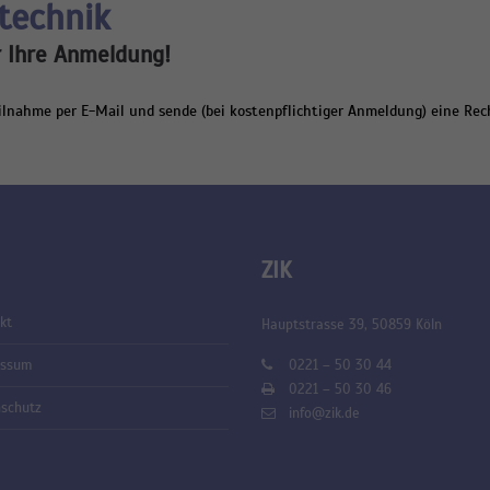
technik
r Ihre Anmeldung!
eilnahme per E-Mail und sende (bei kostenpflichtiger Anmeldung) eine Re
ZIK
kt
Hauptstrasse 39, 50859 Köln
essum
0221 – 50 30 44
0221 – 50 30 46
schutz
info@zik.de