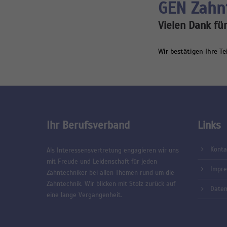
GEN Zahn
Vielen Dank fü
Wir bestätigen Ihre T
Ihr Berufsverband
Links
Konta
Als Interessensvertretung engagieren wir uns
mit Freude und Leidenschaft für jeden
Impr
Zahntechniker bei allen Themen rund um die
Zahntechnik. Wir blicken mit Stolz zurück auf
Daten
eine lange Vergangenheit.