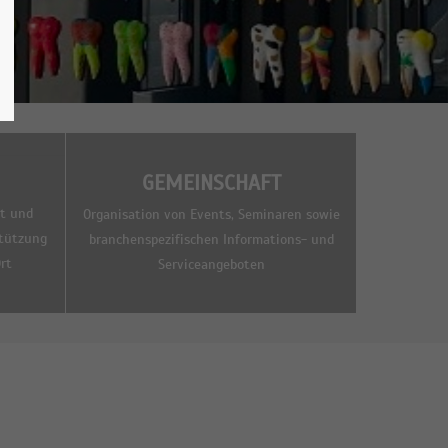
GEMEINSCHAFT
it und
Organisation von Events, Seminaren sowie
tützung
branchenspezifischen Informations- und
rt
Serviceangeboten