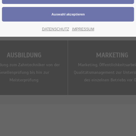
DATENSCHUTZ
IMPRESSUM
AUSBILDUNG
MARKETING
dung zum Zahntechniker von der
Marketing, Öffentlichkeitsarbe
Gesellenprüfung bis hin zur
Qualitätsmanagement zur Unters
Meisterprüfung
des einzelnen Betriebs vor O