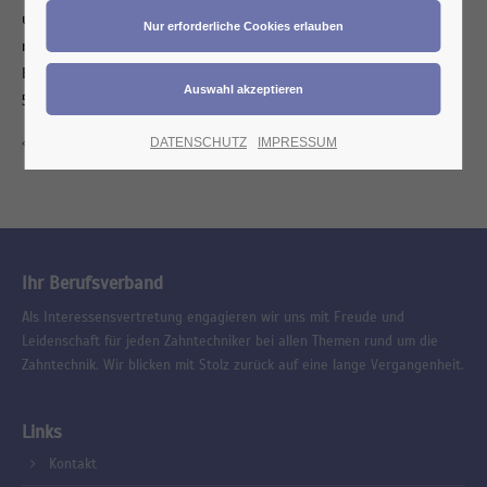
und Vorträge zu aktuellen und künftigen Themen, zum Austausch
miteinander.
Bei Interesse bitte in der ZIK-Geschäftsstelle anmelden. 0221-
503044
Zurück zur Eventübersicht
DATENSCHUTZ
IMPRESSUM
Ihr Berufsverband
Als Interessensvertretung engagieren wir uns mit Freude und
Leidenschaft für jeden Zahntechniker bei allen Themen rund um die
Zahntechnik. Wir blicken mit Stolz zurück auf eine lange Vergangenheit.
Links
Kontakt