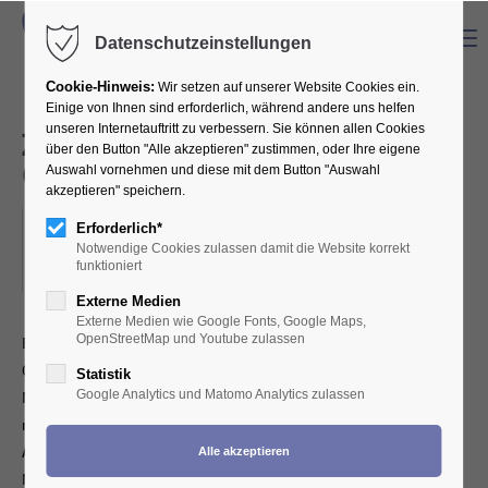
Menu
Datenschutzeinstellungen
Cookie-Hinweis:
Wir setzen auf unserer Website Cookies ein.
Einige von Ihnen sind erforderlich, während andere uns helfen
unseren Internetauftritt zu verbessern. Sie können allen Cookies
ZIK - Sitzung des
über den Button "Alle akzeptieren" zustimmen, oder Ihre eigene
Gesellenausschusses
Auswahl vornehmen und diese mit dem Button "Auswahl
akzeptieren" speichern.
06.05.2026
Erforderlich*
Notwendige Cookies zulassen damit die Website korrekt
ORT: BOOTSHAUS "ALTE LIEBE", RODENKIRCHNER LEINPFAD, 50996
funktioniert
KÖLN-RODENKIRCHEN
Externe Medien
Externe Medien wie Google Fonts, Google Maps,
OpenStreetMap und Youtube zulassen
Eingeladen sind alle Arbeitnehmer (Zahntechniker-Meister-
Gesellen-Azubis) - Neben den Regularien das Hauptthema:
Statistik
Google Analytics und Matomo Analytics zulassen
Neuwahlen in allen ehrenamtlichen Pflichtausschüssen. Wer
möchte als Arbeitsnehmer-Vertreter dabei sein?
Anschließend gibt es die Möglichkeit, an der ordentlichen
Mitgliederversammlung der ZIK teilzunehmen, interessante Infos