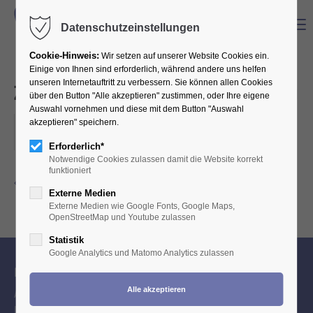
Menu
Datenschutzeinstellungen
Cookie-Hinweis:
Wir setzen auf unserer Website Cookies ein.
Einige von Ihnen sind erforderlich, während andere uns helfen
unseren Internetauftritt zu verbessern. Sie können allen Cookies
ZIK - Erweiterte Vorstandssitzung
über den Button "Alle akzeptieren" zustimmen, oder Ihre eigene
Auswahl vornehmen und diese mit dem Button "Auswahl
akzeptieren" speichern.
08.07.2025
ORT: ZIK - GESCHÄFTSSTELLE, HAUPTSTR. 39, 50859 KÖLN
Erforderlich*
Notwendige Cookies zulassen damit die Website korrekt
funktioniert
Zurück zur Eventübersicht
Externe Medien
Externe Medien wie Google Fonts, Google Maps,
OpenStreetMap und Youtube zulassen
Statistik
Google Analytics und Matomo Analytics zulassen
Ihr Berufsverband
Als Interessensvertretung engagieren wir uns mit Freude und
Leidenschaft für jeden Zahntechniker bei allen Themen rund um die