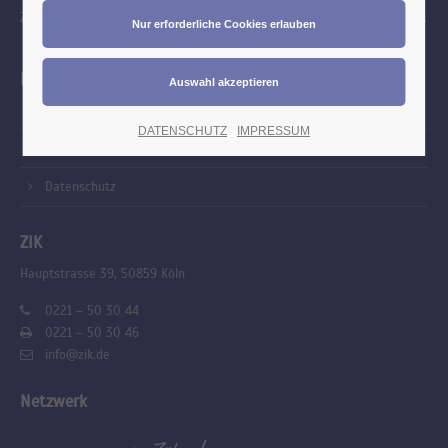
Zahntechnik. Wir blicken mit Stolz zurück auf eine lange Vergangenheit.
Links
Kontakt
DATENSCHUTZ
IMPRESSUM
Impressum
Datenschutz
ZIK
Hauptstrasse 39, 50859 Köln
0221 – 50 30 44
0221 – 50 30 46
info@zik.de
Netzwerk