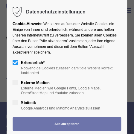
Menu
Datenschutzeinstellungen
Cookie-Hinweis:
Wir setzen auf unserer Website Cookies ein.
Einige von Ihnen sind erforderlich, während andere uns helfen
unseren Internetauftritt zu verbessern. Sie können allen Cookies
Workshop "Kalkulation"
über den Button "Alle akzeptieren" zustimmen, oder Ihre eigene
Auswahl vornehmen und diese mit dem Button "Auswahl
akzeptieren" speichern.
20.03.2024, 16:30–20:00
ORT: KH KÖLN, FRANKENWERFT
Erforderlich*
Notwendige Cookies zulassen damit die Website korrekt
funktioniert
Zurück zur Eventübersicht
Externe Medien
Externe Medien wie Google Fonts, Google Maps,
OpenStreetMap und Youtube zulassen
Statistik
Google Analytics und Matomo Analytics zulassen
Ihr Berufsverband
Als Interessensvertretung engagieren wir uns mit Freude und
Leidenschaft für jeden Zahntechniker bei allen Themen rund um die