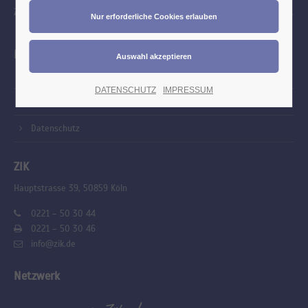
Zahntechnik. Wir blicken mit Stolz zurück auf eine lange Vergangenheit.
Links
Kontakt
DATENSCHUTZ
IMPRESSUM
Impressum
Datenschutz
ZIK
Hauptstrasse 39, 50859 Köln
0221 – 50 30 44
0221 – 50 30 46
info@zik.de
Netzwerk