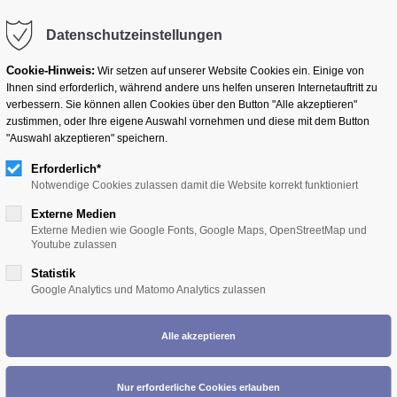
Datenschutzeinstellungen
Cookie-Hinweis:
Wir setzen auf unserer Website Cookies ein. Einige von
Ihnen sind erforderlich, während andere uns helfen unseren Internetauftritt zu
BERUFSPOLITIK
AUSBILDUNG
MARKETING
verbessern. Sie können allen Cookies über den Button "Alle akzeptieren"
zustimmen, oder Ihre eigene Auswahl vornehmen und diese mit dem Button
"Auswahl akzeptieren" speichern.
Erforderlich*
Notwendige Cookies zulassen damit die Website korrekt funktioniert
Externe Medien
Externe Medien wie Google Fonts, Google Maps, OpenStreetMap und
Youtube zulassen
rtgeschrittene" mit ZTM Reinhold Ha
Statistik
Google Analytics und Matomo Analytics zulassen
ger / Fortgeschrittene / Reparaturen / Kalkulation)