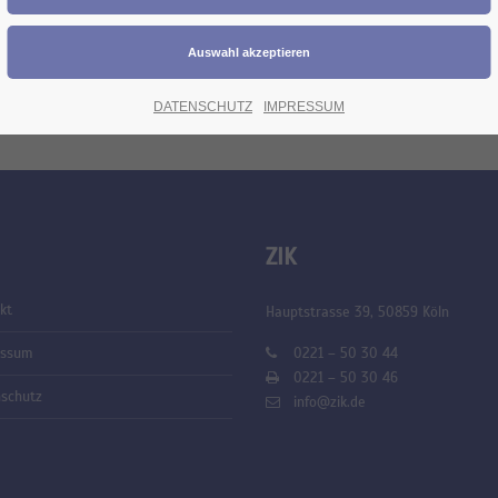
DATENSCHUTZ
IMPRESSUM
ZIK
kt
Hauptstrasse 39, 50859 Köln
essum
0221 – 50 30 44
0221 – 50 30 46
schutz
info@zik.de