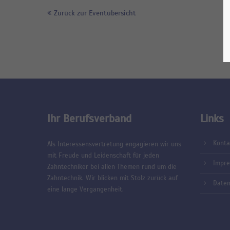
Zurück zur Eventübersicht
Ihr Berufsverband
Links
Konta
Als Interessensvertretung engagieren wir uns
mit Freude und Leidenschaft für jeden
Impr
Zahntechniker bei allen Themen rund um die
Zahntechnik. Wir blicken mit Stolz zurück auf
Daten
eine lange Vergangenheit.