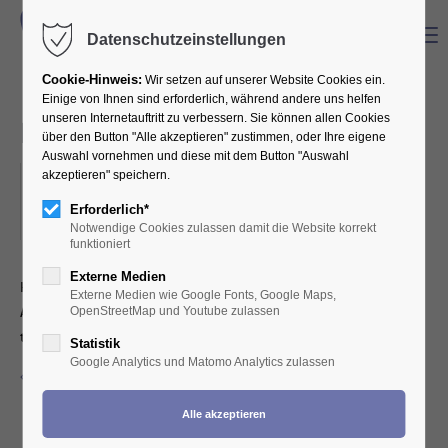
Menu
Datenschutzeinstellungen
Cookie-Hinweis:
Wir setzen auf unserer Website Cookies ein.
Einige von Ihnen sind erforderlich, während andere uns helfen
unseren Internetauftritt zu verbessern. Sie können allen Cookies
Bonner Stammtisch
über den Button "Alle akzeptieren" zustimmen, oder Ihre eigene
Auswahl vornehmen und diese mit dem Button "Auswahl
akzeptieren" speichern.
12.02.2025, 19:30
ORT: RESTAURANT "AMBELI" IM TENNISCLUB BONN-TANNENBUSCH,
Erforderlich*
HOHE STR. 21
Notwendige Cookies zulassen damit die Website korrekt
funktioniert
Externe Medien
Herzlich eingeladen sind alle Zahntechniker, die sich gerne zum
Externe Medien wie Google Fonts, Google Maps,
Austausch miteinander in lockerer Runde und leckerem Essen
OpenStreetMap und Youtube zulassen
treffen möchten.
Statistik
Google Analytics und Matomo Analytics zulassen
Zurück zur Eventübersicht