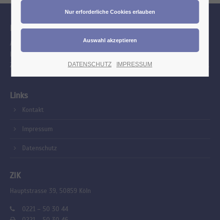
Ihr Berufsverband
Als Interessensvertretung engagieren wir uns mit Freude und
Leidenschaft für jeden Zahntechniker bei allen Themen rund um die
DATENSCHUTZ
IMPRESSUM
Zahntechnik. Wir blicken mit Stolz zurück auf eine lange Vergangenheit.
Links
Kontakt
Impressum
Datenschutz
ZIK
Hauptstrasse 39, 50859 Köln
0221 – 50 30 44